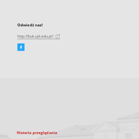
Odwiedź nas!
http://buk.ujk.edu.pl/
Facebook
Link
zewnętrzny,
otworzy
się
w
nowej
karcie
Historia przeglądania