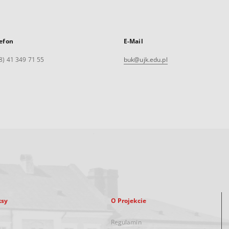
efon
E-Mail
8) 41 349 71 55
buk@ujk.edu.pl
ksy
O Projekcie
Regulamin