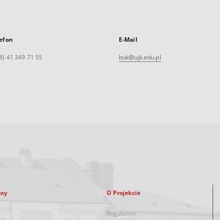
efon
E-Mail
8) 41 349 71 55
buk@ujk.edu.pl
ksy
O Projekcie
Regulamin