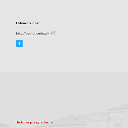
Odwiedź nas!
http://buk.ujk.edu.pl/
Facebook
Link
zewnętrzny,
otworzy
się
w
nowej
karcie
Historia przeglądania