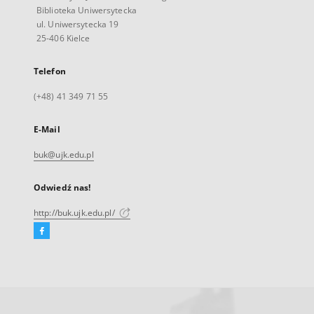
Biblioteka Uniwersytecka
ul. Uniwersytecka 19
25-406 Kielce
Telefon
(+48) 41 349 71 55
E-Mail
buk@ujk.edu.pl
Odwiedź nas!
http://buk.ujk.edu.pl/
Facebook
Link
zewnętrzny,
otworzy
się
w
nowej