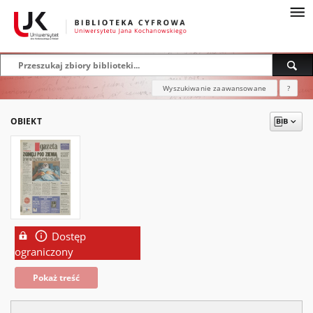
Wyszukiwanie zaawansowane
?
OBIEKT
Dostęp
ograniczony
Pokaż treść