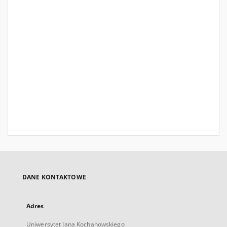
DANE KONTAKTOWE
Adres
Uniwersytet Jana Kochanowskiego