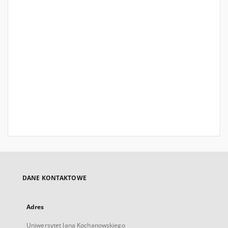
DANE KONTAKTOWE
Adres
Uniwersytet Jana Kochanowskiego