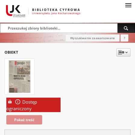
Wyszukiwanie zaawansowane
?
OBIEKT
Dostęp
ograniczony
Pokaż treść