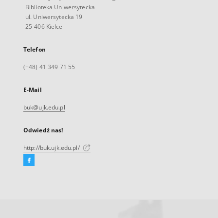
Biblioteka Uniwersytecka
ul. Uniwersytecka 19
25-406 Kielce
Telefon
(+48) 41 349 71 55
E-Mail
buk@ujk.edu.pl
Odwiedź nas!
http://buk.ujk.edu.pl/
Facebook
Link
zewnętrzny,
otworzy
się
w
nowej