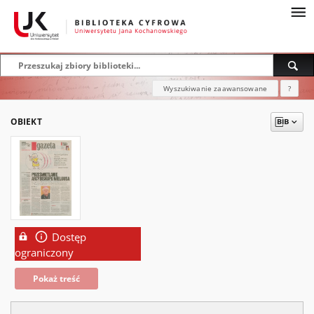
Wyszukiwanie zaawansowane
?
OBIEKT
Dostęp
ograniczony
Pokaż treść