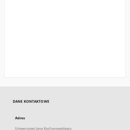
DANE KONTAKTOWE
Adres
Uniwersytet Jana Kochanowskiego