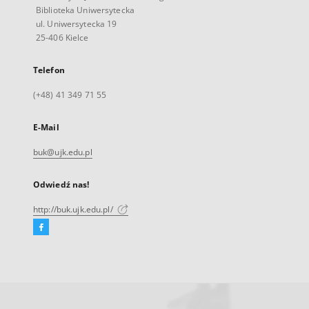
Biblioteka Uniwersytecka
ul. Uniwersytecka 19
25-406 Kielce
Telefon
(+48) 41 349 71 55
E-Mail
buk@ujk.edu.pl
Odwiedź nas!
http://buk.ujk.edu.pl/
Facebook
Link
zewnętrzny,
otworzy
się
w
nowej