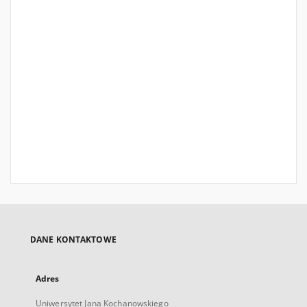
DANE KONTAKTOWE
Adres
Uniwersytet Jana Kochanowskiego