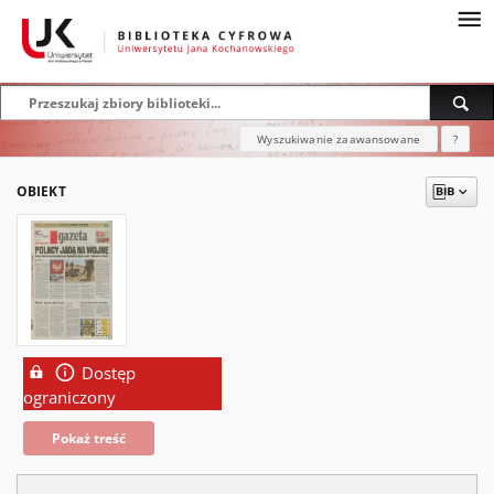
Wyszukiwanie zaawansowane
?
OBIEKT
Dostęp
ograniczony
Pokaż treść