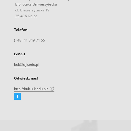
Biblioteka Uniwersytecka
ul. Uniwersytecka 19
25-406 Kielce
Telefon
(+48) 41 349 71 55
E-Mail
buk@ujk.edu.pl
Odwiedź nas!
http://buk.ujk.edu.pl/
Facebook
Link
zewnętrzny,
otworzy
się
w
nowej