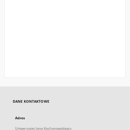
DANE KONTAKTOWE
Adres
Uniwersytet Jana Kochanowskiego