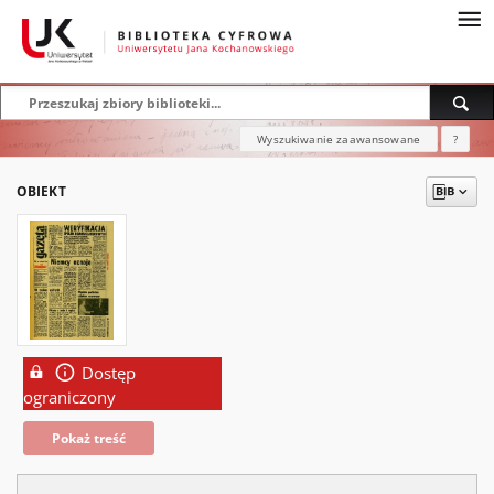
Wyszukiwanie zaawansowane
?
OBIEKT
Dostęp
ograniczony
Pokaż treść