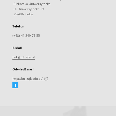
Biblioteka Uniwersytecka
ul. Uniwersytecka 19
25-406 Kielce
Telefon
(+48) 41 349 71 55
E-Mail
buk@ujk.edu.pl
Odwiedź nas!
http://buk.ujk.edu.pl/
Facebook
Link
zewnętrzny,
otworzy
się
w
nowej