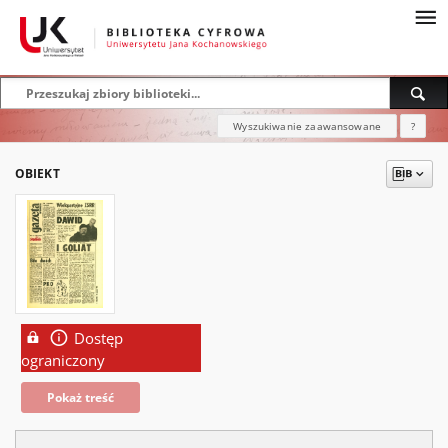
Wyszukiwanie zaawansowane
?
OBIEKT
Dostęp
ograniczony
Pokaż treść