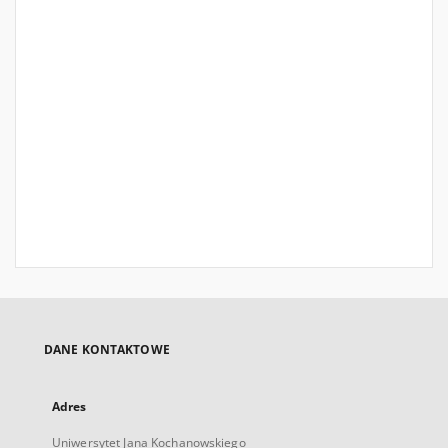
DANE KONTAKTOWE
Adres
Uniwersytet Jana Kochanowskiego