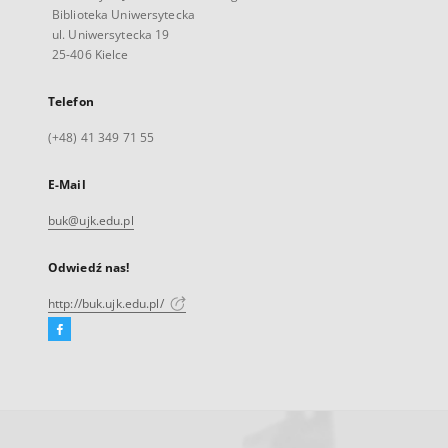
Biblioteka Uniwersytecka
ul. Uniwersytecka 19
25-406 Kielce
Telefon
(+48) 41 349 71 55
E-Mail
buk@ujk.edu.pl
Odwiedź nas!
http://buk.ujk.edu.pl/
Facebook
Link
zewnętrzny,
otworzy
się
w
nowej