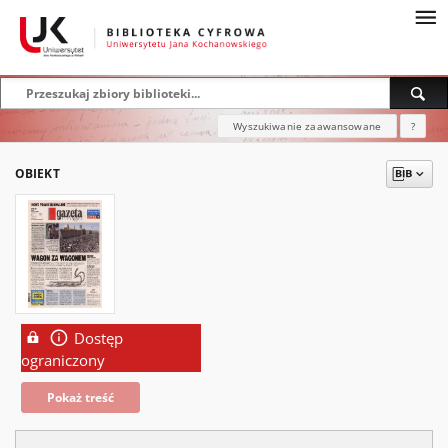
Wyszukiwanie zaawansowane
?
OBIEKT
Dostęp
ograniczony
Pokaż treść