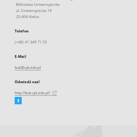
Biblioteka Uniwersytecka
ul. Uniwersytecka 19
25-406 Kielce
Telefon
(+48) 41 349 71 55
E-Mail
buk@ujk.edu.pl
Odwiedź nas!
http://buk.ujk.edu.pl/
Facebook
Link
zewnętrzny,
otworzy
się
w
nowej