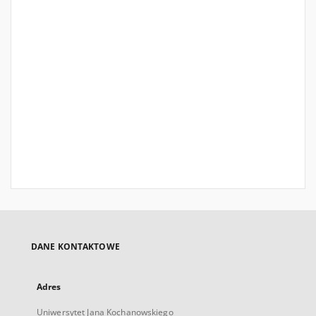
DANE KONTAKTOWE
Adres
Uniwersytet Jana Kochanowskiego