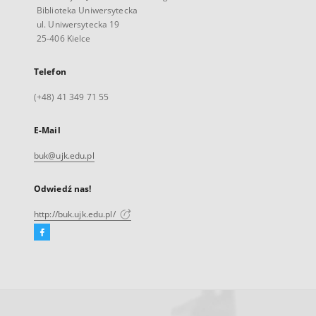
Biblioteka Uniwersytecka
ul. Uniwersytecka 19
25-406 Kielce
Telefon
(+48) 41 349 71 55
E-Mail
buk@ujk.edu.pl
Odwiedź nas!
http://buk.ujk.edu.pl/
Facebook
Link
zewnętrzny,
otworzy
się
w
nowej