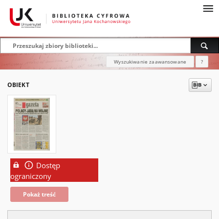
Wyszukiwanie zaawansowane
?
OBIEKT
Dostęp
ograniczony
Pokaż treść