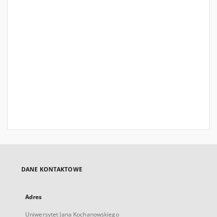
DANE KONTAKTOWE
Adres
Uniwersytet Jana Kochanowskiego