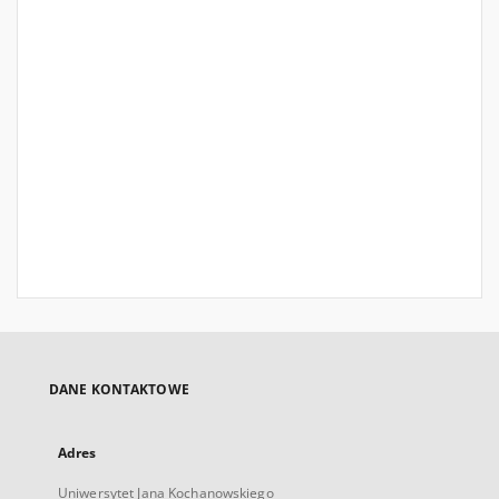
DANE KONTAKTOWE
Adres
Uniwersytet Jana Kochanowskiego