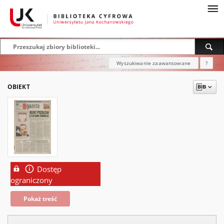
Wyszukiwanie zaawansowane
?
OBIEKT
Dostęp
ograniczony
Pokaż treść