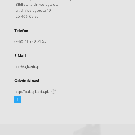
Biblioteka Uniwersytecka
ul. Uniwersytecka 19
25-406 Kielce
Telefon
(+48) 41 349 71 55
E-Mail
buk@ujk.edu.pl
Odwiedź nas!
http://buk.ujk.edu.pl/
Facebook
Link
zewnętrzny,
otworzy
się
w
nowej