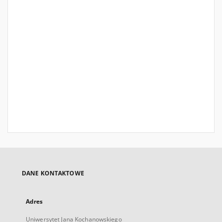
DANE KONTAKTOWE
Adres
Uniwersytet Jana Kochanowskiego