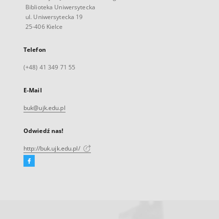
Biblioteka Uniwersytecka
ul. Uniwersytecka 19
25-406 Kielce
Telefon
(+48) 41 349 71 55
E-Mail
buk@ujk.edu.pl
Odwiedź nas!
http://buk.ujk.edu.pl/
Facebook
Link
zewnętrzny,
otworzy
się
w
nowej