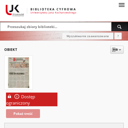
Wyszukiwanie zaawansowane
?
OBIEKT
Dostęp
ograniczony
Pokaż treść