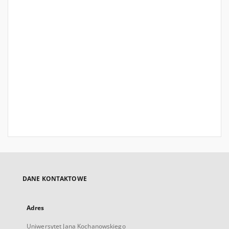
DANE KONTAKTOWE
Adres
Uniwersytet Jana Kochanowskiego