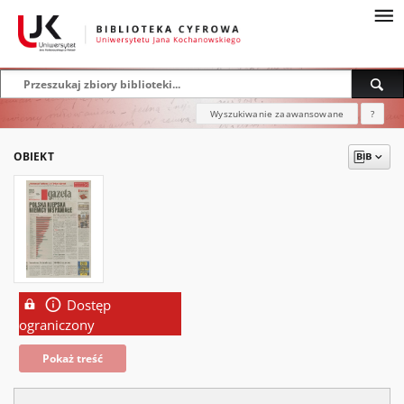
Wyszukiwanie zaawansowane
?
OBIEKT
Dostęp
ograniczony
Pokaż treść