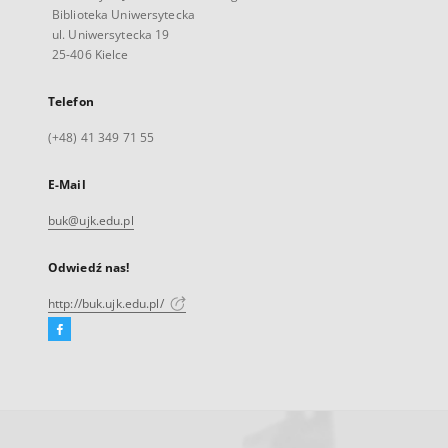
Biblioteka Uniwersytecka
ul. Uniwersytecka 19
25-406 Kielce
Telefon
(+48) 41 349 71 55
E-Mail
buk@ujk.edu.pl
Odwiedź nas!
http://buk.ujk.edu.pl/
Facebook
Link
zewnętrzny,
otworzy
się
w
nowej