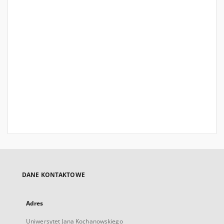
DANE KONTAKTOWE
Adres
Uniwersytet Jana Kochanowskiego