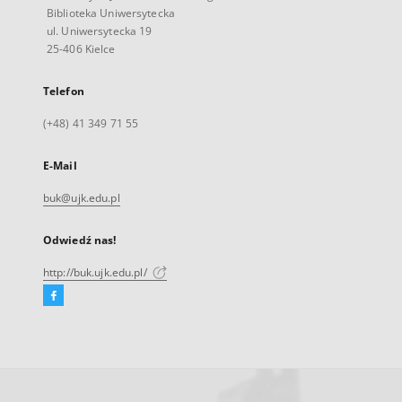
Biblioteka Uniwersytecka
ul. Uniwersytecka 19
25-406 Kielce
Telefon
(+48) 41 349 71 55
E-Mail
buk@ujk.edu.pl
Odwiedź nas!
http://buk.ujk.edu.pl/
Facebook
Link
zewnętrzny,
otworzy
się
w
nowej