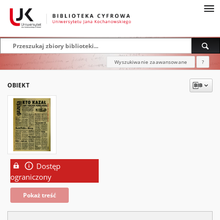
Wyszukiwanie zaawansowane
?
OBIEKT
Dostęp
ograniczony
Pokaż treść