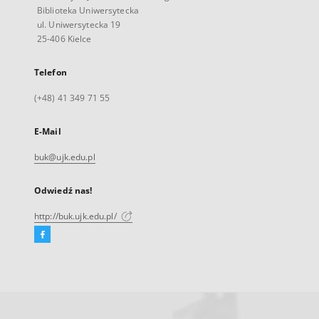
Biblioteka Uniwersytecka
ul. Uniwersytecka 19
25-406 Kielce
Telefon
(+48) 41 349 71 55
E-Mail
buk@ujk.edu.pl
Odwiedź nas!
http://buk.ujk.edu.pl/
Facebook
Link
zewnętrzny,
otworzy
się
w
nowej