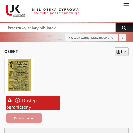
Wyszukiwanie zaawansowane
?
OBIEKT
Dostęp
ograniczony
Pokaż treść