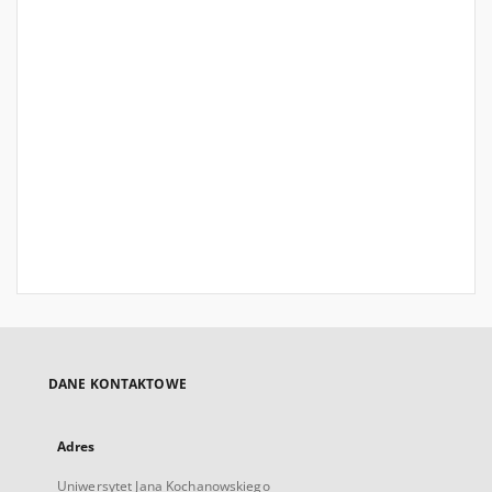
DANE KONTAKTOWE
Adres
Uniwersytet Jana Kochanowskiego