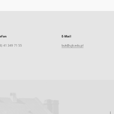
efon
E-Mail
8) 41 349 71 55
buk@ujk.edu.pl