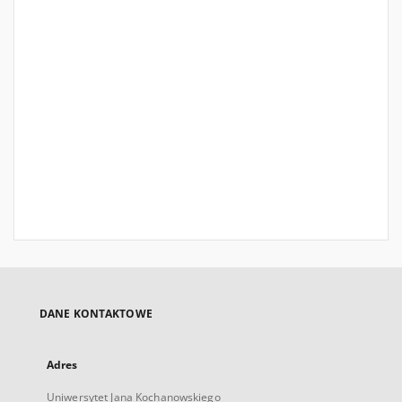
DANE KONTAKTOWE
Adres
Uniwersytet Jana Kochanowskiego