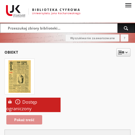
Wyszukiwanie zaawansowane
?
OBIEKT
Dostęp
ograniczony
Pokaż treść