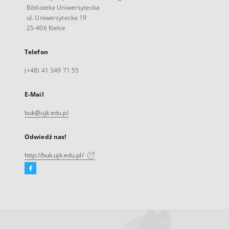
Biblioteka Uniwersytecka
ul. Uniwersytecka 19
25-406 Kielce
Telefon
(+48) 41 349 71 55
E-Mail
buk@ujk.edu.pl
Odwiedź nas!
http://buk.ujk.edu.pl/
Facebook
Link
zewnętrzny,
otworzy
się
w
nowej