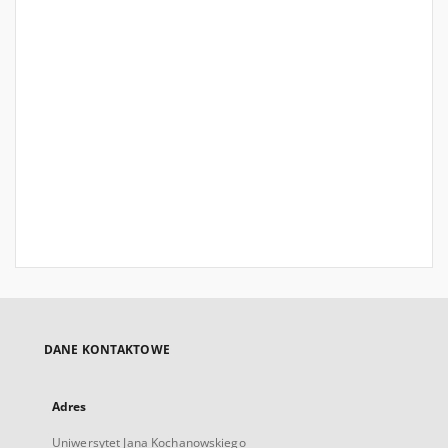
DANE KONTAKTOWE
Adres
Uniwersytet Jana Kochanowskiego