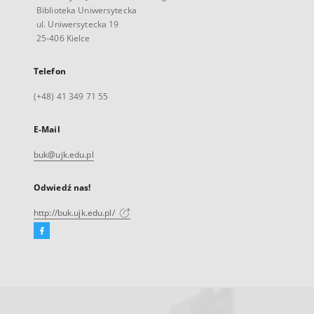
Biblioteka Uniwersytecka
ul. Uniwersytecka 19
25-406 Kielce
Telefon
(+48) 41 349 71 55
E-Mail
buk@ujk.edu.pl
Odwiedź nas!
http://buk.ujk.edu.pl/
Facebook
Link
zewnętrzny,
otworzy
się
w
nowej