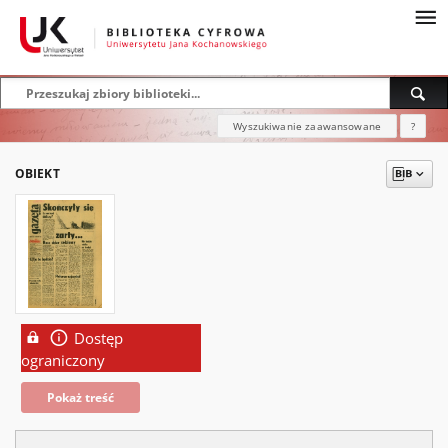
Wyszukiwanie zaawansowane
?
OBIEKT
Dostęp
ograniczony
Pokaż treść