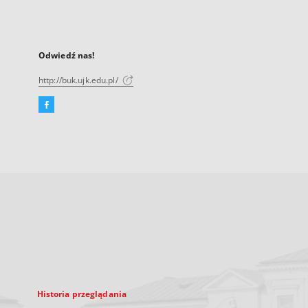
Odwiedź nas!
http://buk.ujk.edu.pl/
Facebook
Link
zewnętrzny,
otworzy
się
w
nowej
karcie
Historia przeglądania