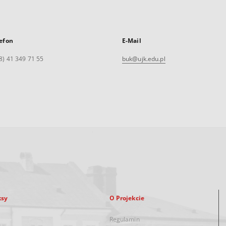
efon
E-Mail
8) 41 349 71 55
buk@ujk.edu.pl
ksy
O Projekcie
Regulamin