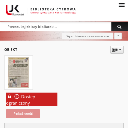
Wyszukiwanie zaawansowane
?
OBIEKT
Dostęp
ograniczony
Pokaż treść