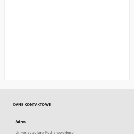
DANE KONTAKTOWE
Adres
Uniwersytet Jana Kochanowskiego