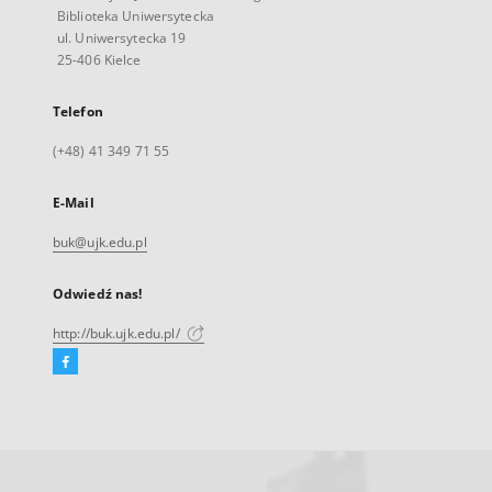
Biblioteka Uniwersytecka
ul. Uniwersytecka 19
25-406 Kielce
Telefon
(+48) 41 349 71 55
E-Mail
buk@ujk.edu.pl
Odwiedź nas!
http://buk.ujk.edu.pl/
Facebook
Link
zewnętrzny,
otworzy
się
w
nowej