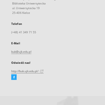
Biblioteka Uniwersytecka
ul. Uniwersytecka 19
25-406 Kielce
Telefon
(+48) 41 349 71 55
E-Mail
buk@ujk.edu.pl
Odwiedź nas!
http://buk.ujk.edu.pl/
Facebook
Link
zewnętrzny,
otworzy
się
w
nowej