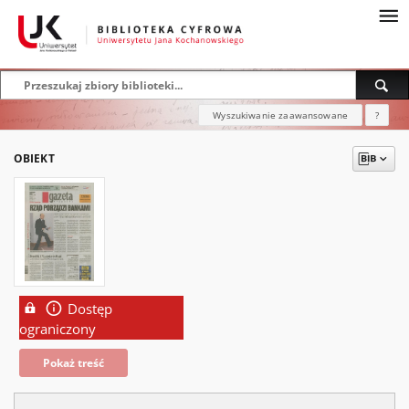
Wyszukiwanie zaawansowane
?
OBIEKT
Dostęp
ograniczony
Pokaż treść