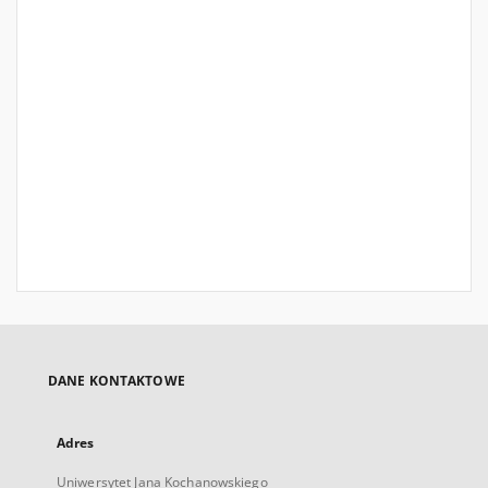
DANE KONTAKTOWE
Adres
Uniwersytet Jana Kochanowskiego