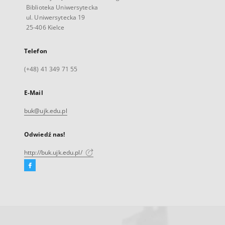
Biblioteka Uniwersytecka
ul. Uniwersytecka 19
25-406 Kielce
Telefon
(+48) 41 349 71 55
E-Mail
buk@ujk.edu.pl
Odwiedź nas!
http://buk.ujk.edu.pl/
Facebook
Link
zewnętrzny,
otworzy
się
w
nowej