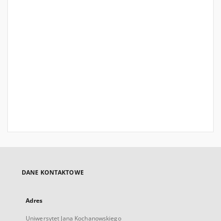
DANE KONTAKTOWE
Adres
Uniwersytet Jana Kochanowskiego