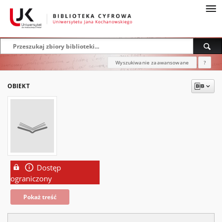
Wyszukiwanie zaawansowane
?
OBIEKT
Dostęp
ograniczony
Pokaż treść