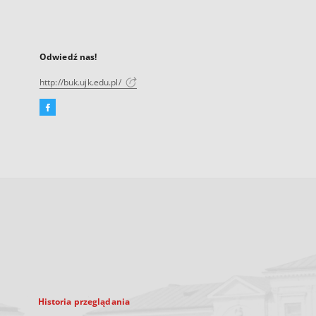
Odwiedź nas!
http://buk.ujk.edu.pl/
Facebook
Link
zewnętrzny,
otworzy
się
w
nowej
karcie
Historia przeglądania