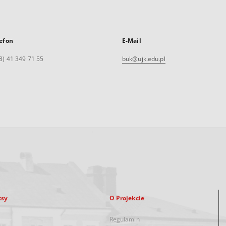
efon
E-Mail
8) 41 349 71 55
buk@ujk.edu.pl
ksy
O Projekcie
Regulamin