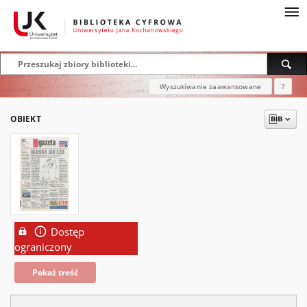
Wyszukiwanie zaawansowane
?
OBIEKT
Dostęp
ograniczony
Pokaż treść