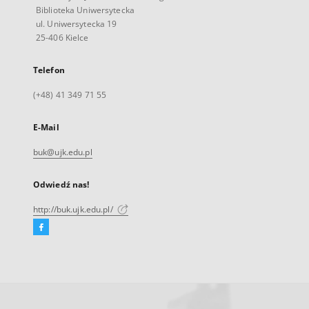
Biblioteka Uniwersytecka
ul. Uniwersytecka 19
25-406 Kielce
Telefon
(+48) 41 349 71 55
E-Mail
buk@ujk.edu.pl
Odwiedź nas!
http://buk.ujk.edu.pl/
Facebook
Link
zewnętrzny,
otworzy
się
w
nowej