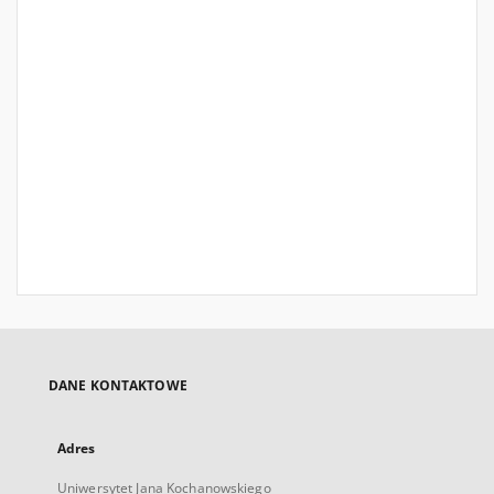
DANE KONTAKTOWE
Adres
Uniwersytet Jana Kochanowskiego