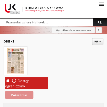
Wyszukiwanie zaawansowane
?
OBIEKT
Dostęp
ograniczony
Pokaż treść