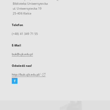
Biblioteka Uniwersytecka
ul. Uniwersytecka 19
25-406 Kielce
Telefon
(+48) 41 349 71 55
E-Mail
buk@ujk.edu.pl
Odwiedź nas!
http://buk.ujk.edu.pl/
Facebook
Link
zewnętrzny,
otworzy
się
w
nowej