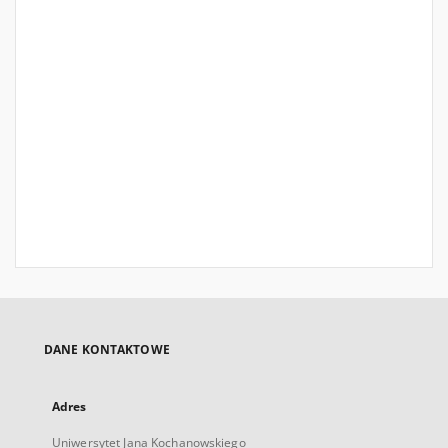
DANE KONTAKTOWE
Adres
Uniwersytet Jana Kochanowskiego