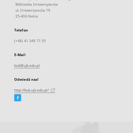
Biblioteka Uniwersytecka
ul. Uniwersytecka 19
25-406 Kielce
Telefon
(+48) 41 349 71 55
E-Mail
buk@ujk.edu.pl
Odwiedź nas!
http://buk.ujk.edu.pl/
Facebook
Link
zewnętrzny,
otworzy
się
w
nowej