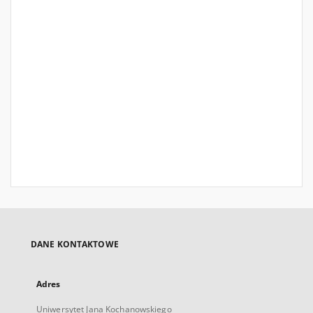
DANE KONTAKTOWE
Adres
Uniwersytet Jana Kochanowskiego