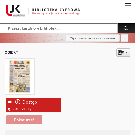
Wyszukiwanie zaawansowane
?
OBIEKT
Dostęp
ograniczony
Pokaż treść