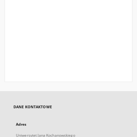
DANE KONTAKTOWE
Adres
Uniwersytet Jana Kochanowskiego