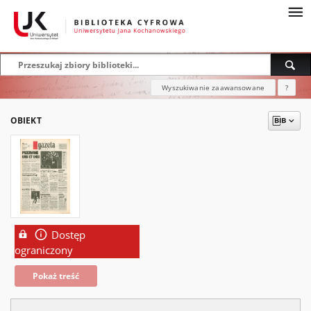
Wyszukiwanie zaawansowane
?
OBIEKT
Dostęp
ograniczony
Pokaż treść