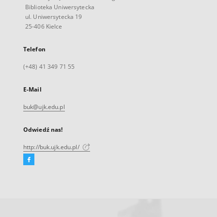
Biblioteka Uniwersytecka
ul. Uniwersytecka 19
25-406 Kielce
Telefon
(+48) 41 349 71 55
E-Mail
buk@ujk.edu.pl
Odwiedź nas!
http://buk.ujk.edu.pl/
Facebook
Link
zewnętrzny,
otworzy
się
w
nowej