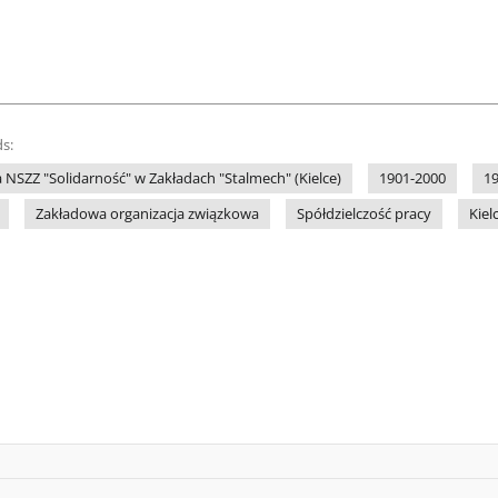
s:
NSZZ "Solidarność" w Zakładach "Stalmech" (Kielce)
1901-2000
1
Zakładowa organizacja związkowa
Spółdzielczość pracy
Kiel