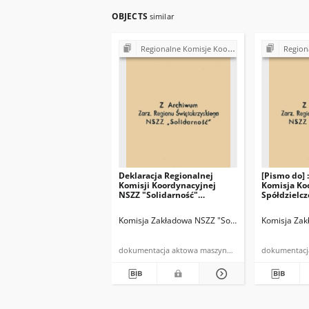
OBJECTS
similar
Regionalne Komisje Koordynacyjne NSZZ "Solidarność"
Regionalne Komi
Deklaracja Regionalnej
[Pismo do] 
Komisji Koordynacyjnej
Komisja Ko
NSZZ "Solidarność"
Spółdzielcz
Spółdzielczości Pracy.
"Solidarnoś
Komisja Zakładowa przy Sp-
Świętokrzy
Komisja Zakładowa NSZZ "Solidarność" w Zakłada
Komisja Zak
ni Pracy Zakładów
"Stalmech" w Kielcach
dokumentacja aktowa maszynopis