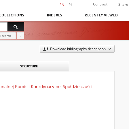
Contrast
Share
EN
PL
COLLECTIONS
INDEXES
RECENTLY VIEWED
 search
?
Download bibliography description
STRUCTURE
nalnej Komisji Koordynacyjnej Spółdzielczości