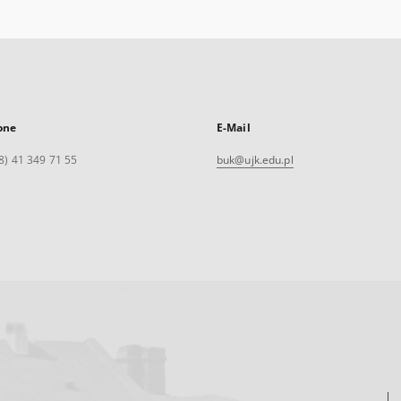
one
E-Mail
8) 41 349 71 55
buk@ujk.edu.pl