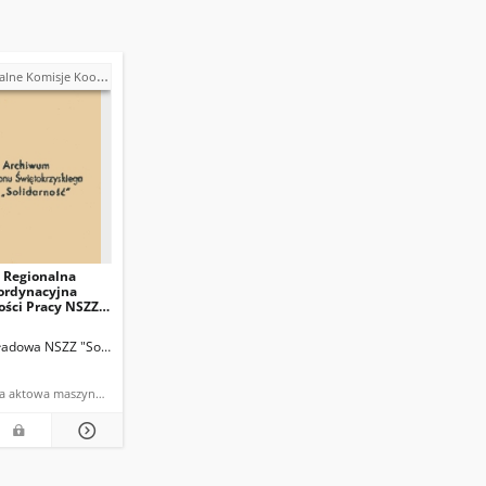
sje Koordynacyjne NSZZ "Solidarność"
: Regionalna
ordynacyjna
ości Pracy NSZZ
ć" Region
ski
ch "Stalmech" w Kielcach
ładowa NSZZ "Solidarność" w Zakładach "Stalmech" w Kielcach
dokumentacja aktowa maszynopis