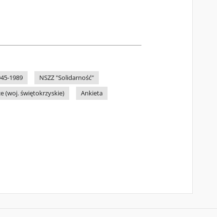
945-1989
NSZZ "Solidarność"
ce (woj. świętokrzyskie)
Ankieta