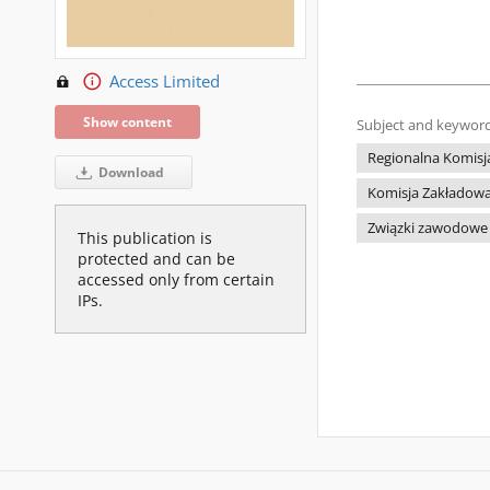
Access Limited
Show content
Subject and keyword
Regionalna Komisja
Download
Komisja Zakładowa 
Związki zawodowe
This publication is
protected and can be
accessed only from certain
IPs.