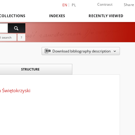
Contrast
Share
EN
PL
COLLECTIONS
INDEXES
RECENTLY VIEWED
 search
?
Download bibliography description
STRUCTURE
n Świętokrzyski