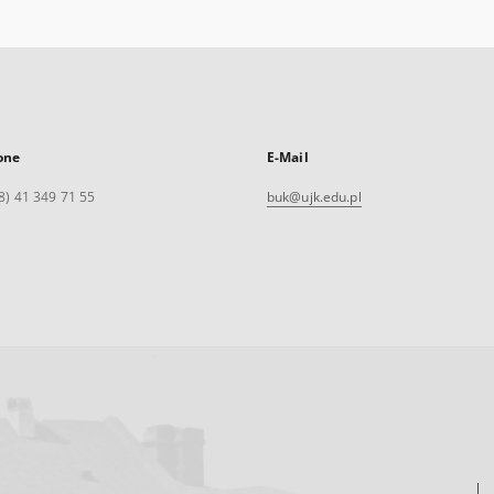
one
E-Mail
8) 41 349 71 55
buk@ujk.edu.pl