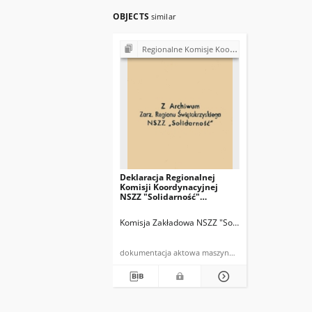
OBJECTS
similar
Regionalne Komisje Koordynacyjne NSZZ "Solidarność"
Deklaracja Regionalnej
Komisji Koordynacyjnej
NSZZ "Solidarność"
Spółdzielczości Pracy.
Komisja Zakładowa przy Sp-
Komisja Zakładowa NSZZ "Solidarność" w Spółdzie
ni Pracy "Twórczość" w
Kielcach
dokumentacja aktowa maszynopis