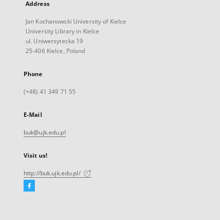
Address
Jan Kochanowski University of Kielce
University Library in Kielce
ul. Uniwersytecka 19
25-406 Kielce, Poland
Phone
(+48) 41 349 71 55
E-Mail
buk@ujk.edu.pl
Visit us!
http://buk.ujk.edu.pl/
Facebook
External
link,
will