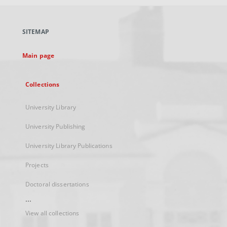
open
in
a
SITEMAP
new
tab
Main page
Collections
University Library
University Publishing
University Library Publications
Projects
Doctoral dissertations
...
View all collections