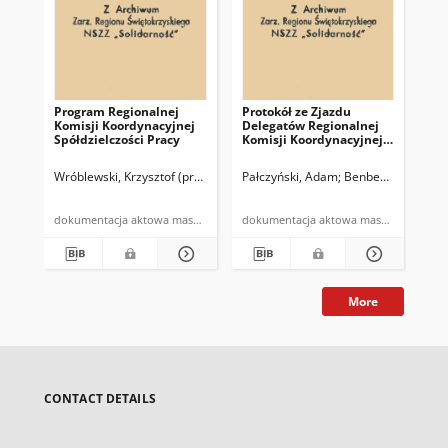
Program Regionalnej
Protokół ze Zjazdu
Za
Komisji Koordynacyjnej
Delegatów Regionalnej
wyk
Spółdzielczości Pracy
Komisji Koordynacyjnej
NSZZ "Solidarność"
Spółdzielczości Pracy
Wróblewski, Krzysztof (przewodniczący RKK SP NSZZ "Solidarność")
Pałczyński, Adam
Benben, Danuta
Nie
Be
Regionu
Świętokrzyskiego
odbytego dn. 7.09.81 r.
dokumentacja aktowa maszynopis
dokumentacja aktowa maszynopis
[…]
More
CONTACT DETAILS