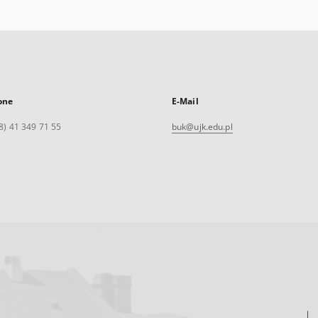
one
E-Mail
8) 41 349 71 55
buk@ujk.edu.pl