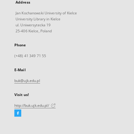
Address
Jan Kochanowski University of Kielce
University Library in Kielce
ul. Uniwersytecka 19
25-406 Kielce, Poland
Phone
(+48) 41 349 71 55
E-Mail
buk@ujk.edu.pl
Visit us!
http://buk.ujk.edu.pl/
Facebook
External
link,
will