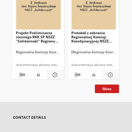
Projekt Preliminarza
Protokół z zebrania
Lis
rocznego RKK SP NSZZ
Regionalnej Komisji
Zje
"Solidarność" Regionu
Koordynacyjnej NSZZ
Ko
Świętokrzyskiego
"Solidarność"
NS
Spółdzielczości Pracy
Spó
Regionalna Komisja Koordynacyjna Spółdzielczości Pracy NSZZ "Solidar
[Regionalna Komisja Koordynacyjna N
[Re
Regionu
dni
Świętokrzyskiego
odbytego dnia 23.04.1981
dokumentacja aktowa maszynopis
dokumentacja aktowa maszynopis
r. w Spółdzielni Pracy
"Twórczość" Kielce […]
More
CONTACT DETAILS