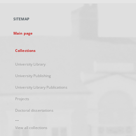
open
in
a
SITEMAP
new
tab
Main page
Collections
University Library
University Publishing
University Library Publications
Projects
Doctoral dissertations
...
View all collections