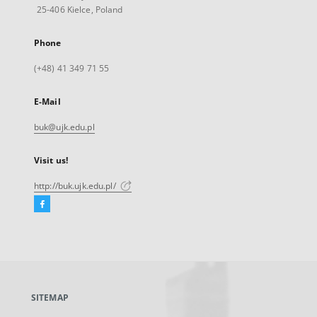
25-406 Kielce, Poland
Phone
(+48) 41 349 71 55
E-Mail
buk@ujk.edu.pl
Visit us!
http://buk.ujk.edu.pl/
Facebook
External
link,
will
open
in
a
SITEMAP
new
tab