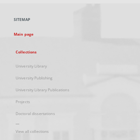
open
in
a
SITEMAP
new
tab
Main page
Collections
University Library
University Publishing
University Library Publications
Projects
Doctoral dissertations
...
View all collections