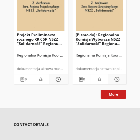
Projekt Preliminarza
[Pismo do] : Regionalna
Pro
rocznego RKK SP NSZZ
Komisja Wyborcza NSZZ
Reg
"Solidarność" Regionu
"Solidarność" Regionu
Ko
Świętokrzyskiego
Świętokrzyskiego
"So
Spó
Regionalna Komisja Koordynacyjna Spółdzielczości Pracy NSZZ "Solidar
Regionalna Komisja Koordynacyjna NS
[Re
Re
Św
odb
dokumentacja aktowa maszynopis
dokumentacja aktowa kopia maszyn
r. 
"Tw
More
CONTACT DETAILS