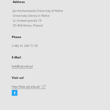
Address
Jan Kochanowski University of Kielce
University Library in Kielce
ul. Uniwersytecka 19
25-406 Kielce, Poland
Phone
(+48) 41 349 71 55
E-Mail
buk@ujk.edu.pl
Visit us!
http://buk.ujk.edu.pl/
Facebook
External
link,
will