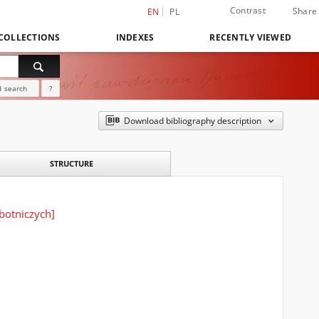
Contrast
Share
EN
PL
COLLECTIONS
INDEXES
RECENTLY VIEWED
 search
?
Download bibliography description
STRUCTURE
botniczych]