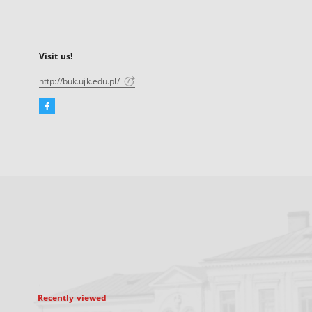
Visit us!
http://buk.ujk.edu.pl/
Facebook
External
link,
will
open
in
a
new
tab
Recently viewed