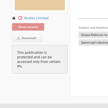
Access Limited
Show content
Subject and keyword
Grupa Robocza na 
Download
Samorząd robotni
This publication is
protected and can be
accessed only from certain
IPs.