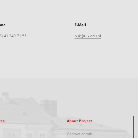
one
E-Mail
8) 41 349 71 55
buk@ujk.edu.pl
xes
About Project
Contact details