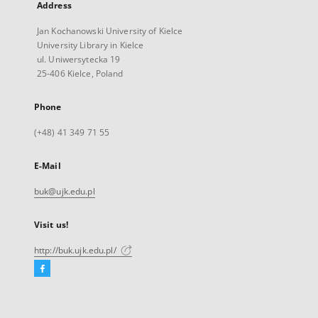
Address
Jan Kochanowski University of Kielce
University Library in Kielce
ul. Uniwersytecka 19
25-406 Kielce, Poland
Phone
(+48) 41 349 71 55
E-Mail
buk@ujk.edu.pl
Visit us!
http://buk.ujk.edu.pl/
Facebook
External
link,
will