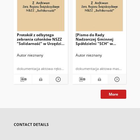
Protokół z odbytego
[Pismo do Rady
Pro
zebrania członków NSZZ
Nadzorczej Gminnej
pr
"Solidarność" w Urzędzie
Spółdzielni "SCH" w
NSZ
Gminy w Bodzentynie w
Bodzentynie]: "Zebranie
te
dniu 10.07.1981 r. (…)"
Przewodniczacych NSZZ
Autor nieznany
Autor nieznany
Aut
"Solidarność" w
Bodzentynie w dniu 19
czerwca 1981 roku (…)"
dokumentacja aktowa rękopis
dokumentacja aktowa maszynopis
More
CONTACT DETAILS