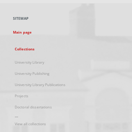
open
in
a
SITEMAP
new
tab
Main page
Collections
University Library
University Publishing
University Library Publications
Projects
Doctoral dissertations
...
View all collections