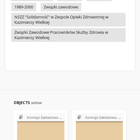
1989-2000
Związki zawodowe
NSZZ "Solidarność" w Zespole Opieki Zdrowotnej w
Kazimierzy Wielkiej
Związki Zawodowe Pracowników Służby Zdrowia w
Kazimierzy Wielkiej
OBJECTS
similar
Komisja Zakładowa NSZZ "Solidarność" przy Urzędzie Gminy w Bodzentynie
Komisja Zakładowa NSZZ "Solidarność" przy Urzędzie Gminy w Bodzentynie