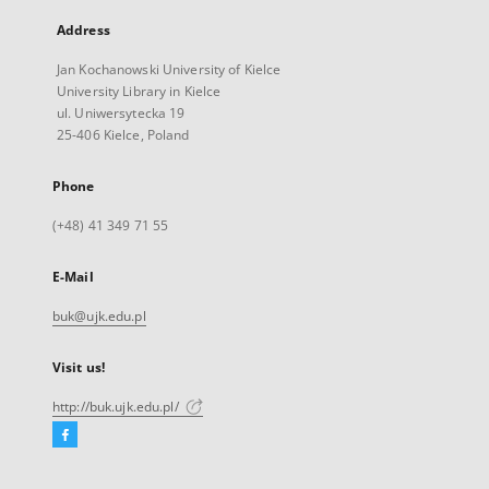
Address
Jan Kochanowski University of Kielce
University Library in Kielce
ul. Uniwersytecka 19
25-406 Kielce, Poland
Phone
(+48) 41 349 71 55
E-Mail
buk@ujk.edu.pl
Visit us!
http://buk.ujk.edu.pl/
Facebook
External
link,