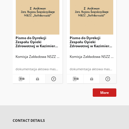
Pismo do Dyrekcji
Pismo do Dyrekcji
Pi
Zespołu Opieki
Zespołu Opieki
Gm
Zdrowotnej w Kazimierzy
Zdrowotnej w Kazimierzy
"S
Wielkiej w sprawie
Wielkiej w sprawie
w 
nieprawidłowego toku
prania odzieży ochronnej
Komisja Zakładowa NSZZ "Solidarność" w ZOZ w Kazimierzy Wielkiej
Komisja Zakładowa NSZZ "Solidarnoś
NSZ
pracy Kasy Zapomogowo-
Pożyczkowej
dokumentacja aktowa maszynopis
dokumentacja aktowa maszynopis
More
CONTACT DETAILS