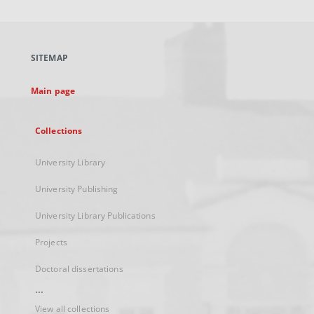
will
open
in
a
SITEMAP
new
tab
Main page
Collections
University Library
University Publishing
University Library Publications
Projects
Doctoral dissertations
...
View all collections