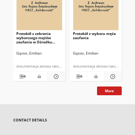
Protokół z zebrania
Protokół z wyboru męża
Pr
wyborczego mężów
zaufania
za
zaufania w Ośrodku
od
Zdrowia w Dzierążni
26.
Gąsior, Emilian
Gąsior, Emilian
Gąs
dokumentacja aktowa rękopis
dokumentacja aktowa rękopis
More
CONTACT DETAILS