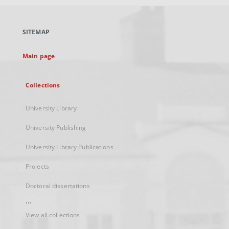
open
in
a
SITEMAP
new
tab
Main page
Collections
University Library
University Publishing
University Library Publications
Projects
Doctoral dissertations
...
View all collections