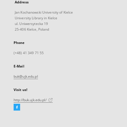
Address
Jan Kochanowski University of Kielce
University Library in Kielce
ul. Uniwersytecka 19
25-406 Kielce, Poland
Phone
(+48) 41 349 71 55
E-Mail
buk@ujk.edu.pl
Visit us!
http://buk.ujk.edu.pl/
Facebook
External
link,
will