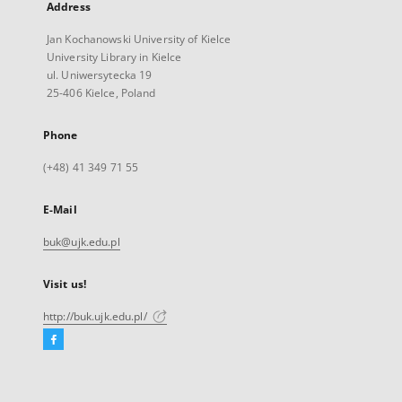
Address
Jan Kochanowski University of Kielce
University Library in Kielce
ul. Uniwersytecka 19
25-406 Kielce, Poland
Phone
(+48) 41 349 71 55
E-Mail
buk@ujk.edu.pl
Visit us!
http://buk.ujk.edu.pl/
Facebook
External
link,
will