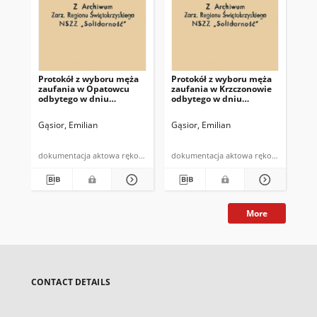
Protokół z wyboru męża
Protokół z wyboru męża
Pro
zaufania w Opatowcu
zaufania w Krzczonowie
wy
odbytego w dniu
odbytego w dniu
za
26.I.1981r.
26.I.1981r.
Zdr
Gąsior, Emilian
Gąsior, Emilian
Gąs
dokumentacja aktowa rękopis
dokumentacja aktowa rękopis
More
CONTACT DETAILS