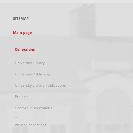
open
in
a
SITEMAP
new
tab
Main page
Collections
University Library
University Publishing
University Library Publications
Projects
Doctoral dissertations
...
View all collections