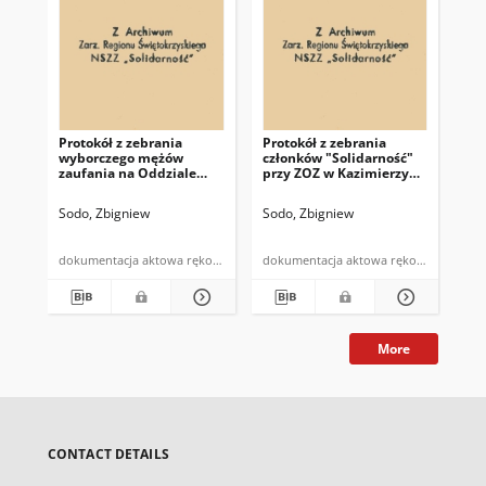
Protokół z zebrania
Protokół z zebrania
wyborczego mężów
członków "Solidarność"
zaufania na Oddziale
przy ZOZ w Kazimierzy
Wewnętrznym i
Wielkiej
Dziecięcym Szpitala
Sodo, Zbigniew
Sodo, Zbigniew
NSZZ "Solidarność" w
Kazimierzy Wielkiej
dokumentacja aktowa rękopis
dokumentacja aktowa rękopis
More
CONTACT DETAILS