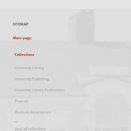
will
open
in
a
SITEMAP
new
tab
Main page
Collections
University Library
University Publishing
University Library Publications
Projects
Doctoral dissertations
...
View all collections