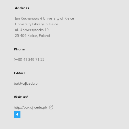
Address
Jan Kochanowski University of Kielce
University Library in Kielce
ul. Uniwersytecka 19
25-406 Kielce, Poland
Phone
(+48) 41 349 71 55
E-Mail
buk@ujk.edu.pl
Visit us!
http://buk.ujk.edu.pl/
Facebook
External
link,