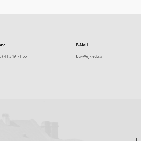
one
E-Mail
8) 41 349 71 55
buk@ujk.edu.pl