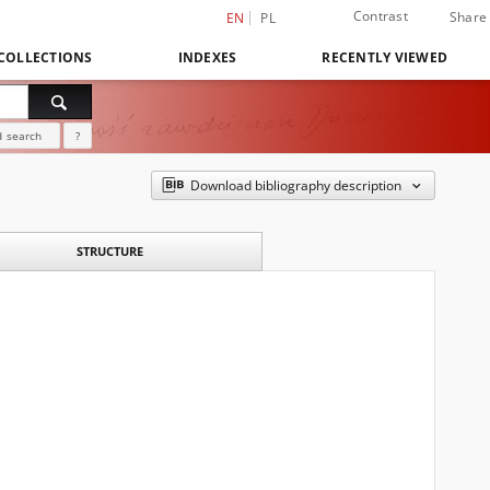
Contrast
Share
EN
PL
COLLECTIONS
INDEXES
RECENTLY VIEWED
 search
?
Download bibliography description
STRUCTURE