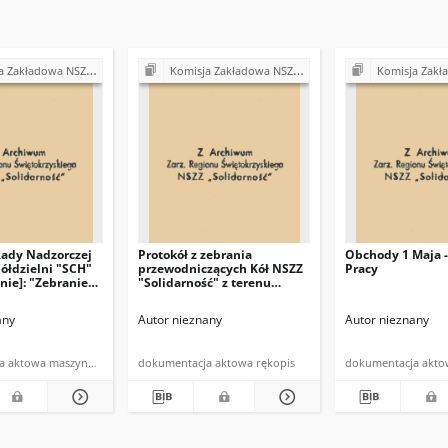
Z "Solidarność" przy Urzędzie Gminy w Bodzentynie
Komisja Zakładowa NSZZ "Solidarność" przy Urzędzie Gminy w Bodzentynie
Komisja Zakładowa NSZZ "Solidarność" prz
Rady Nadzorczej
Protokół z zebrania
Obchody 1 Maja -
ółdzielni "SCH"
przewodniczących Kół NSZZ
Pracy
nie]: "Zebranie
"Solidarność" z terenu
zacych NSZZ
gminy Bodzentyn
ść" w Bodzentynie
any
Autor nieznany
Autor nieznany
zerwca 1981 roku
dokumentacja aktowa maszynopis
dokumentacja aktowa rękopis