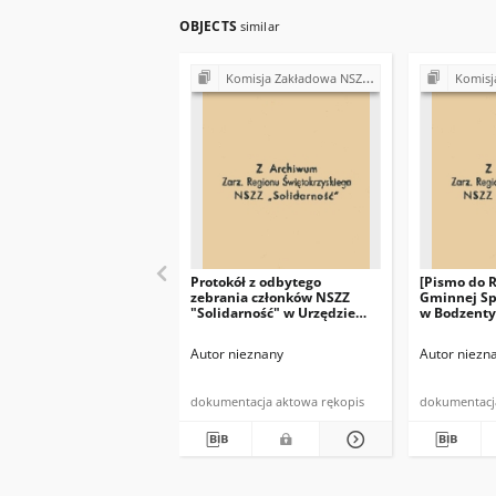
OBJECTS
similar
Komisja Zakładowa NSZZ "Solidarność" przy Urzędzie Gminy w Bodzentynie
Komisja Zakładowa NSZ
Protokół z odbytego
[Pismo do 
zebrania członków NSZZ
Gminnej Sp
"Solidarność" w Urzędzie
w Bodzenty
Gminy w Bodzentynie w
Przewodnic
dniu 10.07.1981 r. (…)"
"Solidarno
Autor nieznany
Autor niezn
w dniu 19 c
(…)"
dokumentacja aktowa rękopis