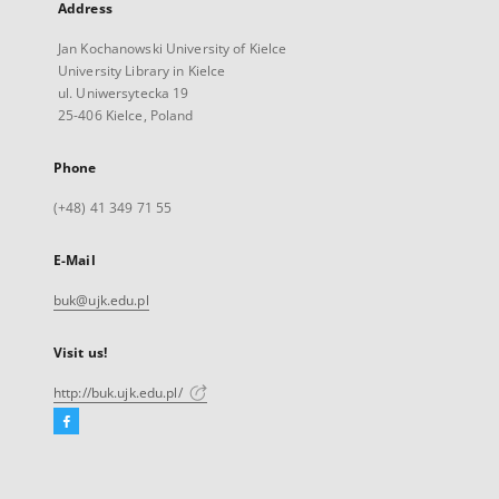
Address
Jan Kochanowski University of Kielce
University Library in Kielce
ul. Uniwersytecka 19
25-406 Kielce, Poland
Phone
(+48) 41 349 71 55
E-Mail
buk@ujk.edu.pl
Visit us!
http://buk.ujk.edu.pl/
Facebook
External
link,
will