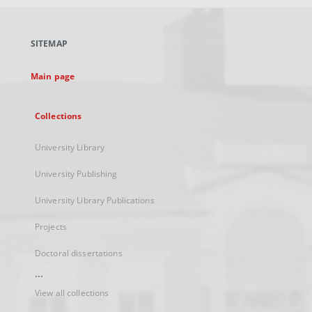
open
in
a
SITEMAP
new
tab
Main page
Collections
University Library
University Publishing
University Library Publications
Projects
Doctoral dissertations
...
View all collections