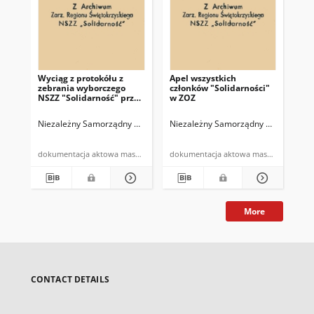
Wyciąg z protokółu z
Apel wszystkich
Oś
zebrania wyborczego
członków "Solidarności"
zr
NSZZ "Solidarność" przy
w ZOZ
"So
Oddziale Spółdzielni
prz
Transportu Wiejskiego w
zmi
Niezależny Samorządny Związek Zawodowy "Solidarność" w Oddziale S
Niezależny Samorządny Związek Zawo
Nie
Kazimierzy Wielkiej
ży
dokumentacja aktowa maszynopis
dokumentacja aktowa maszynopis
More
CONTACT DETAILS