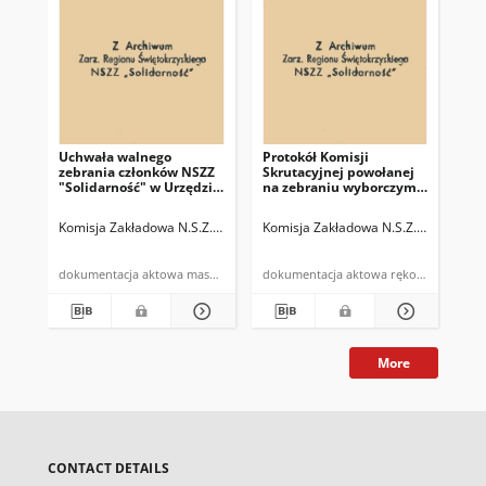
Uchwała walnego
Protokół Komisji
Pro
zebrania członków NSZZ
Skrutacyjnej powołanej
Ma
"Solidarność" w Urzędzie
na zebraniu wyborczym
el
Gminy w Bodzentynie z
elektora NSZZ
"So
dnia 4 czerwca 1981roku
"Solidarność" przy
Ur
Komisja Zakładowa N.S.Z.Z. "Solidarność" w Urzędzie Gminy Bodzenty
Komisja Zakładowa N.S.Z.Z. "Solida
Kom
Urzędzie Gminy w
Bo
Bodzentynie
dokumentacja aktowa maszynopis
dokumentacja aktowa rękopis
More
CONTACT DETAILS