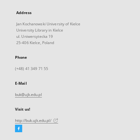
Address
Jan Kochanowski University of Kielce
University Library in Kielce
ul. Uniwersytecka 19
25-406 Kielce, Poland
Phone
(+48) 41 349 71 55
E-Mail
buk@ujk.edu.pl
Visit us!
http://buk.ujk.edu.pl/
Facebook
External