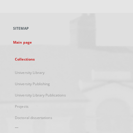
link,
will
open
in
a
SITEMAP
new
tab
Main page
Collections
University Library
University Publishing
University Library Publications
Projects
Doctoral dissertations
...