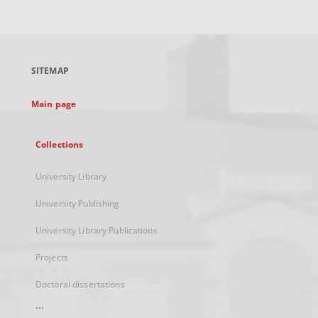
link,
will
open
in
a
SITEMAP
new
tab
Main page
Collections
University Library
University Publishing
University Library Publications
Projects
Doctoral dissertations
...