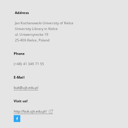
Address
Jan Kochanowski University of Kielce
University Library in Kielce
ul. Uniwersytecka 19
25-406 Kielce, Poland
Phone
(+48) 41 349 71 55
E-Mail
buk@ujk.edu.pl
Visit us!
http://buk.ujk.edu.pl/
Facebook
External