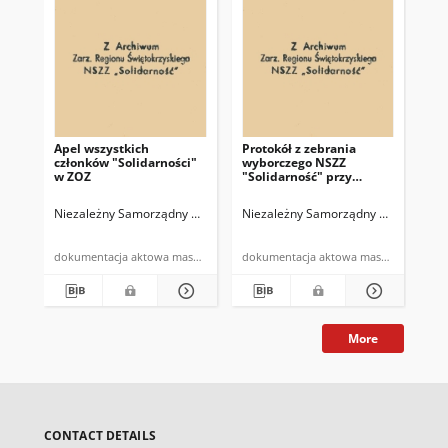
Apel wszystkich
Protokół z zebrania
Oś
członków "Solidarności"
wyborczego NSZZ
zr
w ZOZ
"Solidarność" przy
"So
Oddziale Spółdzielni
prz
Transportu Wiejskiego w
zmi
Niezależny Samorządny Związek Zawodowy "Solidarność" w Oddziale S
Niezależny Samorządny Związek Zawo
Nie
Kazimierzy Wielkiej
ży
dokumentacja aktowa maszynopis
dokumentacja aktowa maszynopis
More
CONTACT DETAILS