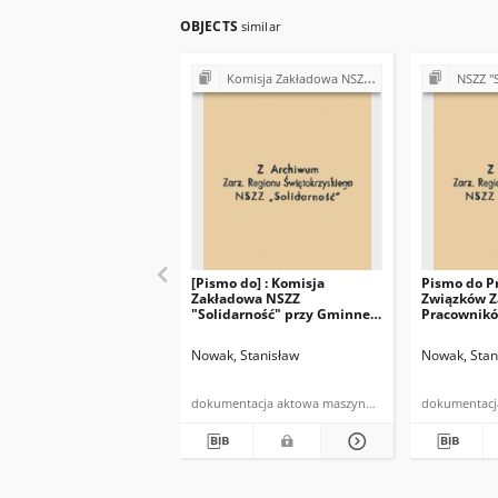
OBJECTS
similar
Komisja Zakładowa NSZZ "Solidarność" przy Gminnej Spółdzielni "Samopomoc Chłopska" w Bodzentynie
NSZZ "Solidarność" w
[Pismo do] : Komisja
Pismo do P
Zakładowa NSZZ
Związków 
"Solidarność" przy Gminnej
Pracownikó
Spółdzielni "SCH" w
Zdrowia w 
Bodzentynie
Wielkiej
Nowak, Stanisław
Nowak, Stan
dokumentacja aktowa maszynopis