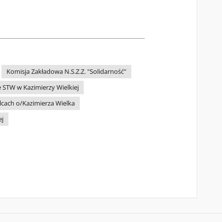
Komisja Zakładowa N.S.Z.Z. "Solidarność"
 STW w Kazimierzy Wielkiej
lcach o/Kazimierza Wielka
ej