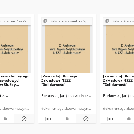
 Zespole Opieki Zdrowotnej w Kazimierzy Wielkiej
Sekcja Pracowników Spółdzielczości Rolniczej "Samopomoc Chłopska" NSZZ "Solidarność"
Sekcja Pracowników Spółdzielczości Rolniczej "Sam
rzewodniczącego
[Pismo do] : Komisje
[Pismo do] : Komi
Zawodowych
Zakładowe NSZZ
Zakładowa NSZZ
w Służby
"Solidarność"
"Solidarność"
Kazimierzy
isław
Borkowski, Jan (przewodniczący RKK)
Borkowski, Jan (p
NSZZ "Solidarnoś
dokumentacja aktowa maszynopis
dokumentacja aktowa maszynopis