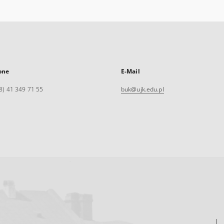
one
E-Mail
8) 41 349 71 55
buk@ujk.edu.pl