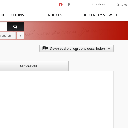
Contrast
Share
EN
PL
COLLECTIONS
INDEXES
RECENTLY VIEWED
 search
?
Download bibliography description
STRUCTURE