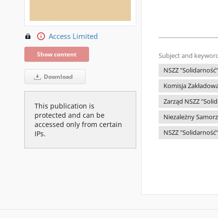
Access Limited
Show content
Subject and keyword
NSZZ "Solidarność
Download
Komisja Zakładowa
Zarząd NSZZ "Solid
This publication is
protected and can be
Niezależny Samorz
accessed only from certain
NSZZ "Solidarność"
IPs.