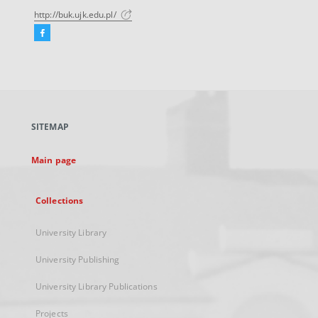
http://buk.ujk.edu.pl/
Facebook
External
link,
will
open
in
a
SITEMAP
new
tab
Main page
Collections
University Library
University Publishing
University Library Publications
Projects