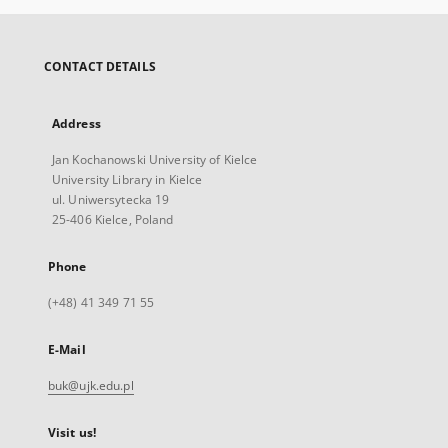
CONTACT DETAILS
Address
Jan Kochanowski University of Kielce
University Library in Kielce
ul. Uniwersytecka 19
25-406 Kielce, Poland
Phone
(+48) 41 349 71 55
E-Mail
buk@ujk.edu.pl
Visit us!