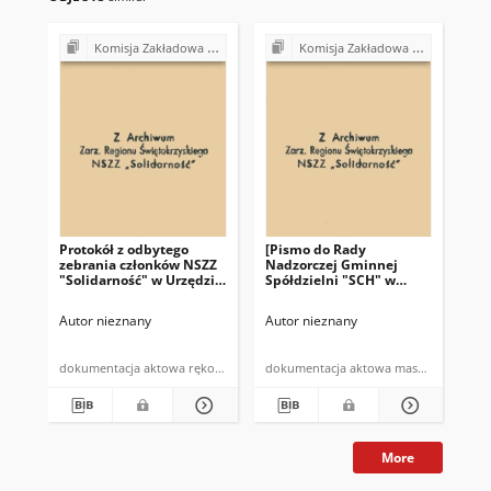
Komisja Zakładowa NSZZ "Solidarność" przy Urzędzie Gminy w Bodzentynie
Komisja Zakładowa NSZZ "Solidarność" przy Urzędzie Gminy w Bodzentynie
Protokół z odbytego
[Pismo do Rady
Pro
zebrania członków NSZZ
Nadzorczej Gminnej
pr
"Solidarność" w Urzędzie
Spółdzielni "SCH" w
NSZ
Gminy w Bodzentynie w
Bodzentynie]: "Zebranie
te
dniu 10.07.1981 r. (…)"
Przewodniczacych NSZZ
Autor nieznany
Autor nieznany
Aut
"Solidarność" w
Bodzentynie w dniu 19
czerwca 1981 roku (…)"
dokumentacja aktowa rękopis
dokumentacja aktowa maszynopis
More