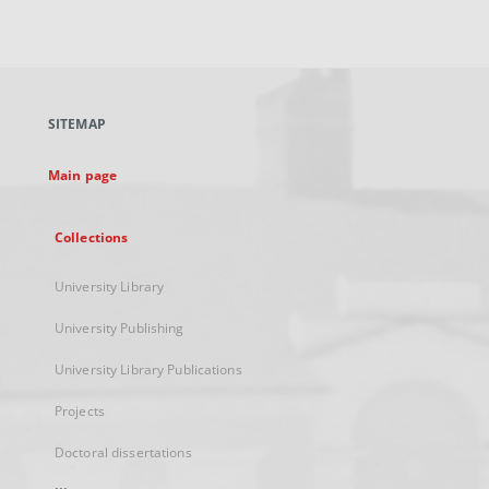
link,
will
open
in
a
SITEMAP
new
tab
Main page
Collections
University Library
University Publishing
University Library Publications
Projects
Doctoral dissertations
...