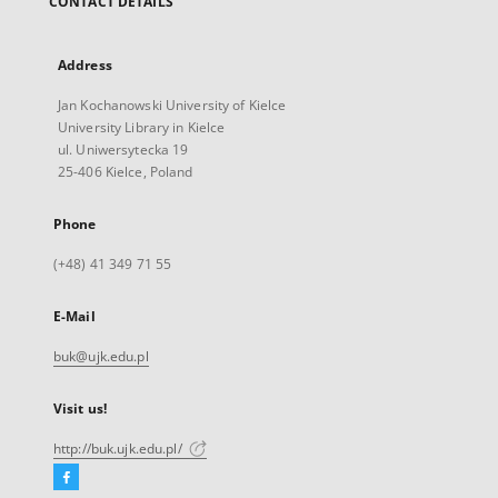
CONTACT DETAILS
Address
Jan Kochanowski University of Kielce
University Library in Kielce
ul. Uniwersytecka 19
25-406 Kielce, Poland
Phone
(+48) 41 349 71 55
E-Mail
buk@ujk.edu.pl
Visit us!
http://buk.ujk.edu.pl/
Facebook
External