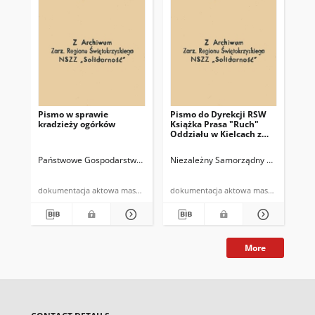
Pismo w sprawie
Pismo do Dyrekcji RSW
Pi
kradzieży ogórków
Książka Prasa "Ruch"
Re
Oddziału w Kielcach z
Ni
prośbą o umożliwienie
Sa
załodze zakupu
Za
Państwowe Gospodarstwo Ogrodnicze w Piekoszowie
Niezależny Samorządny Związek Zaw
Komisja Zakłado
Pre
papierosów
"So
dek
dokumentacja aktowa maszynopis
dokumentacja aktowa maszynopis
More