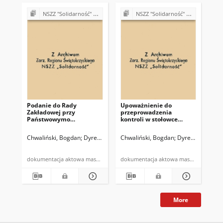
NSZZ "Solidarność" w Państwowym Gospodarstwie Ogrodniczym w Piekoszowie
NSZZ "Solidarność" w Państwowym Gospodarstwie Ogrodniczym w Piekoszowie
Podanie do Rady
Upoważnienie do
Pi
Zakładowej przy
przeprowadzenia
Fa
Państwowymo
kontroli w stołowce
Sa
Gospodarstwie
pracowniczej i
wy
Ogrodniczym w
przedszkolu zakładowym
os
Chwaliński, Bogdan
Dyrektor Państwowego Gospodarstwa Ogrodnicze
Chwaliński, Bogdan
Dyrektor Państ
Chw
Piekoszowie w sprawie
zamiaru wypowiedzenia
umowy o pracę
dokumentacja aktowa maszynopis
dokumentacja aktowa maszynopis
pracownikowi
More