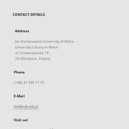
CONTACT DETAILS
Address
Jan Kochanowski University of Kielce
University Library in Kielce
ul. Uniwersytecka 19
25-406 Kielce, Poland
Phone
(+48) 41 349 71 55
E-Mail
buk@ujk.edu.pl
Visit us!