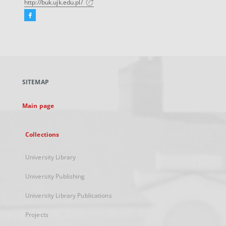
http://buk.ujk.edu.pl/
Facebook
External
link,
will
open
in
a
SITEMAP
new
tab
Main page
Collections
University Library
University Publishing
University Library Publications
Projects