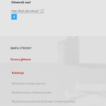
Odwiedź nas!
http://buk.ujk.edu.pl/
Facebook
Link
zewnętrzny,
otworzy
się
w
nowej
MAPA STRONY
karcie
Strona główna
Kolekcje
Biblioteka Uniwersytecka
Wydawnictwo Uniwersyteckie
Wydawnictwa własne Biblioteki Uniwersyteckiej