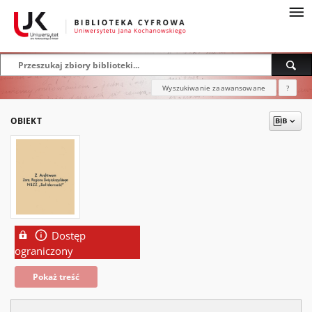
Wyszukiwanie zaawansowane
?
OBIEKT
Dostęp
ograniczony
Pokaż treść