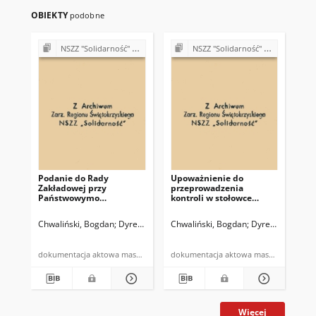
OBIEKTY
podobne
NSZZ "Solidarność" w Państwowym Gospodarstwie Ogrodniczym w Piekoszowie
NSZZ "Solidarność" w Państwowym Gospodarstwie Ogrodniczym w Piekoszowie
Podanie do Rady
Upoważnienie do
Pi
Zakładowej przy
przeprowadzenia
Fa
Państwowymo
kontroli w stołowce
Sa
Gospodarstwie
pracowniczej i
wy
Ogrodniczym w
przedszkolu zakładowym
os
Chwaliński, Bogdan
Dyrektor Państwowego Gospodarstwa Ogrodnicze
Chwaliński, Bogdan
Dyrektor Państ
Chw
Piekoszowie w sprawie
zamiaru wypowiedzenia
umowy o pracę
dokumentacja aktowa maszynopis
dokumentacja aktowa maszynopis
pracownikowi
Więcej