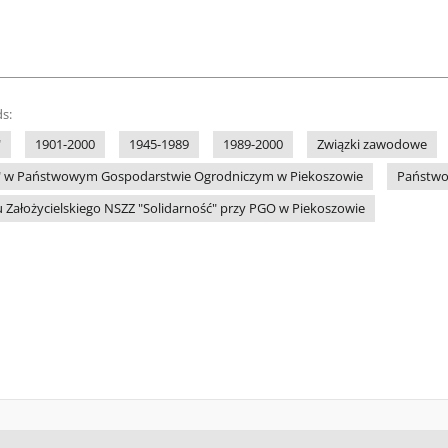
s:
"
1901-2000
1945-1989
1989-2000
Związki zawodowe
ć" w Państwowym Gospodarstwie Ogrodniczym w Piekoszowie
Państwo
 Założycielskiego NSZZ "Solidarność" przy PGO w Piekoszowie