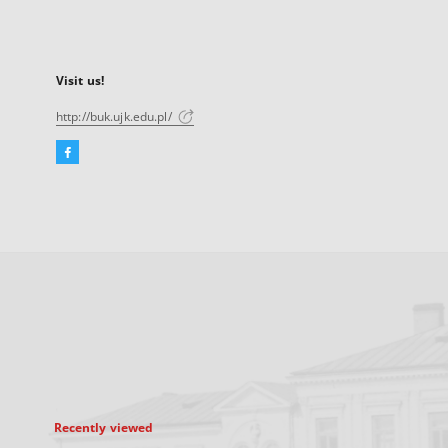
Visit us!
http://buk.ujk.edu.pl/
Facebook
External
link,
will
open
in
a
new
tab
Recently viewed