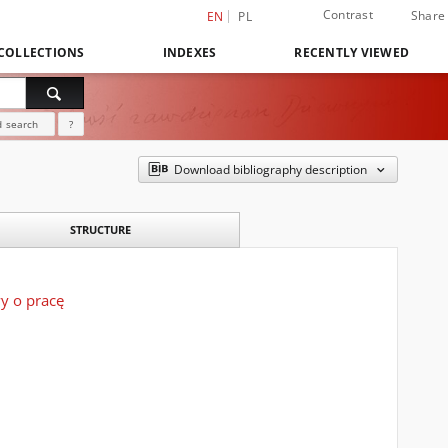
Contrast
Share
EN
PL
COLLECTIONS
INDEXES
RECENTLY VIEWED
 search
?
Download bibliography description
STRUCTURE
y o pracę