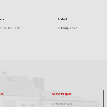
one
E-Mail
8) 41 349 71 55
buk@ujk.edu.pl
xes
About Project
Contact details