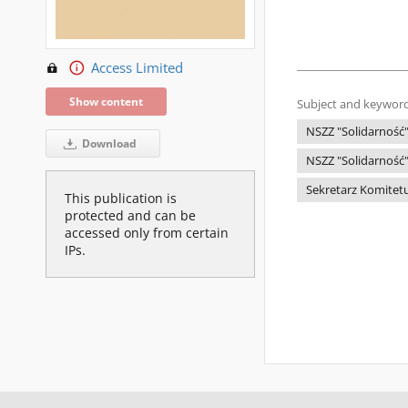
Access Limited
Show content
Subject and keyword
NSZZ "Solidarność
Download
NSZZ "Solidarnoś
Sekretarz Komitetu
This publication is
protected and can be
accessed only from certain
IPs.